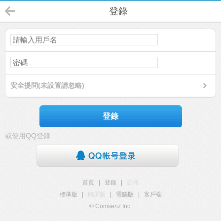
登錄
安全提問(未設置請忽略)
登錄
或使用QQ登錄
首頁
|
登錄
|
註冊
標準版
|
觸屏版
|
電腦版
|
客戶端
© Comsenz Inc.