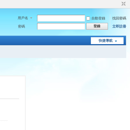
用戶名
自動登錄
找回密碼
登錄
密碼
立即註冊
快捷導航