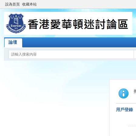
設為首頁
收藏本站
論壇
用戶登錄