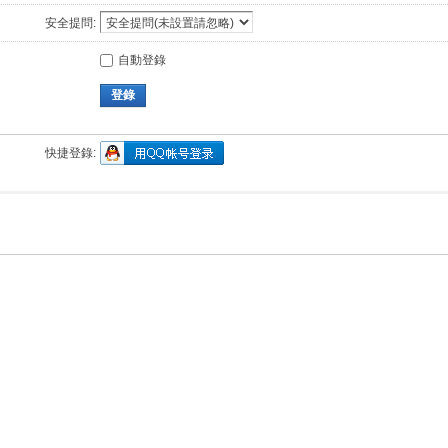
安全提問:
自動登錄
登錄
快捷登錄: