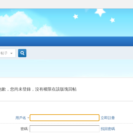
帖子
搜
索
抱歉，您尚未登錄，沒有權限在該版塊回帖
用戶名
立即註冊
密碼:
找回密碼