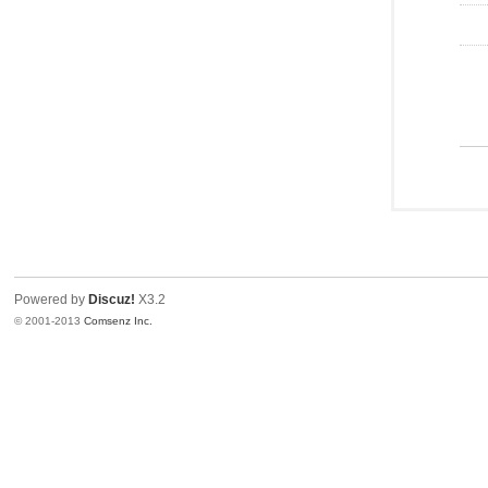
Powered by
Discuz!
X3.2
© 2001-2013
Comsenz Inc.