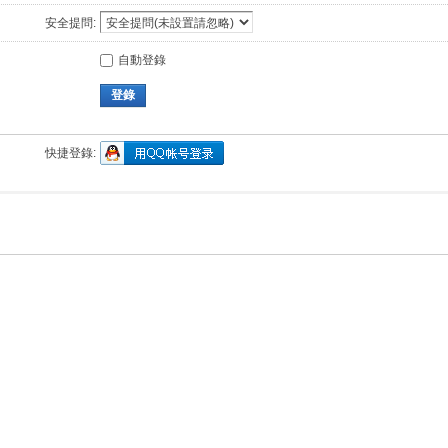
安全提問:
自動登錄
登錄
快捷登錄: