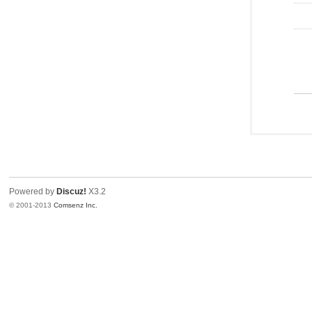
Powered by
Discuz!
X3.2
© 2001-2013
Comsenz Inc.