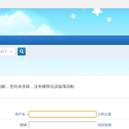
帖子
搜
索
抱歉，您尚未登錄，沒有權限在該版塊回帖
用戶名
立即註冊
密碼:
找回密碼