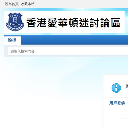
設為首頁
收藏本站
論壇
用戶登錄