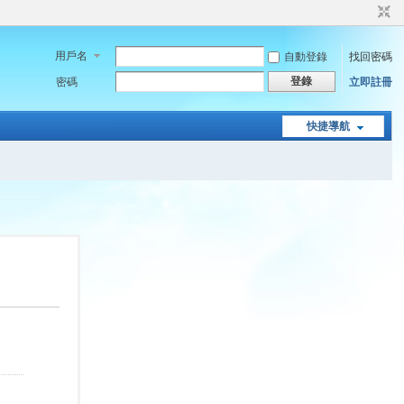
用戶名
自動登錄
找回密碼
登錄
密碼
立即註冊
快捷導航