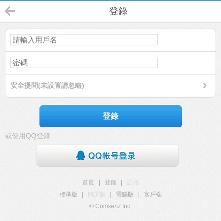
登錄
安全提問(未設置請忽略)
登錄
或使用QQ登錄
首頁
|
登錄
|
註冊
標準版
|
觸屏版
|
電腦版
|
客戶端
© Comsenz Inc.