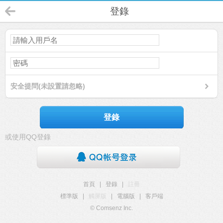
登錄
安全提問(未設置請忽略)
登錄
或使用QQ登錄
首頁
|
登錄
|
註冊
標準版
|
觸屏版
|
電腦版
|
客戶端
© Comsenz Inc.