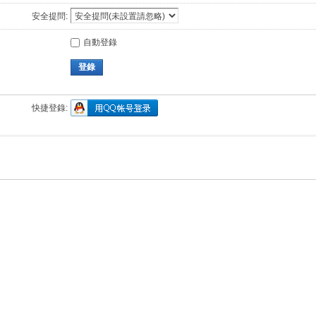
安全提問:
自動登錄
登錄
快捷登錄: