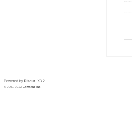
Powered by
Discuz!
X3.2
© 2001-2013
Comsenz Inc.