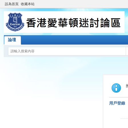
設為首頁
收藏本站
論壇
用戶登錄