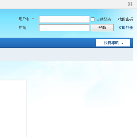
用戶名
自動登錄
找回密碼
登錄
密碼
立即註冊
快捷導航