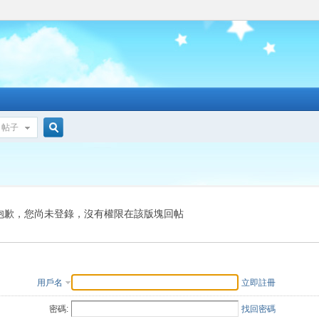
帖子
搜
索
抱歉，您尚未登錄，沒有權限在該版塊回帖
用戶名
立即註冊
密碼:
找回密碼