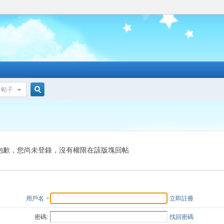
帖子
搜
索
抱歉，您尚未登錄，沒有權限在該版塊回帖
用戶名
立即註冊
密碼:
找回密碼