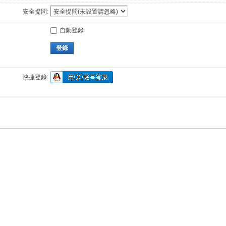
安全提問:
自動登錄
登錄
快捷登錄: