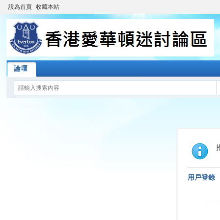
設為首頁
收藏本站
論壇
用戶登錄