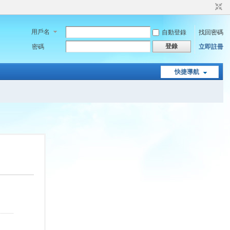
用戶名
自動登錄
找回密碼
登錄
密碼
立即註冊
快捷導航