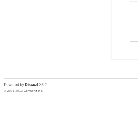
Powered by
Discuz!
X3.2
© 2001-2013
Comsenz Inc.