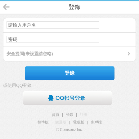
登錄
安全提問(未設置請忽略)
登錄
或使用QQ登錄
首頁
|
登錄
|
註冊
標準版
|
觸屏版
|
電腦版
|
客戶端
© Comsenz Inc.