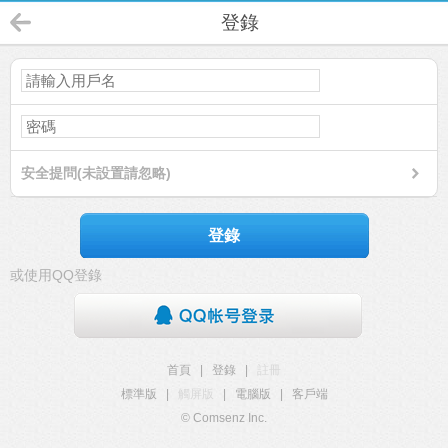
登錄
安全提問(未設置請忽略)
登錄
或使用QQ登錄
首頁
|
登錄
|
註冊
標準版
|
觸屏版
|
電腦版
|
客戶端
© Comsenz Inc.