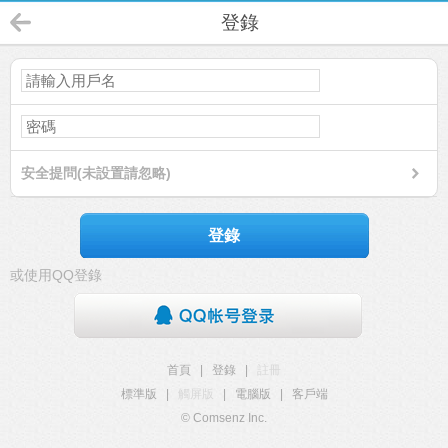
登錄
安全提問(未設置請忽略)
登錄
或使用QQ登錄
首頁
|
登錄
|
註冊
標準版
|
觸屏版
|
電腦版
|
客戶端
© Comsenz Inc.