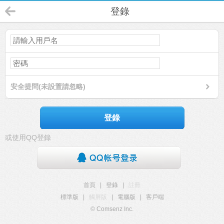
登錄
安全提問(未設置請忽略)
登錄
或使用QQ登錄
首頁
|
登錄
|
註冊
標準版
|
觸屏版
|
電腦版
|
客戶端
© Comsenz Inc.