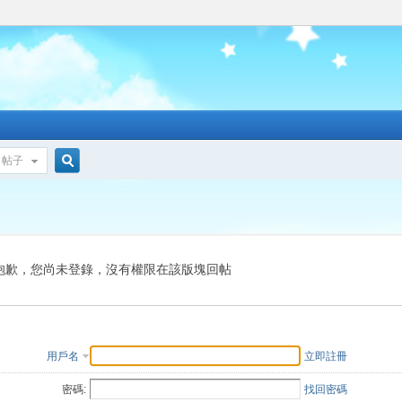
帖子
搜
索
抱歉，您尚未登錄，沒有權限在該版塊回帖
用戶名
立即註冊
密碼:
找回密碼