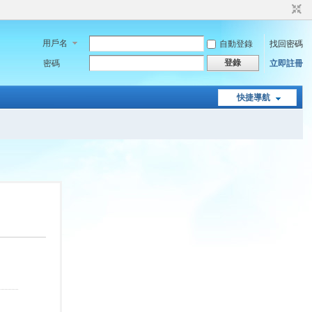
用戶名
自動登錄
找回密碼
登錄
密碼
立即註冊
快捷導航