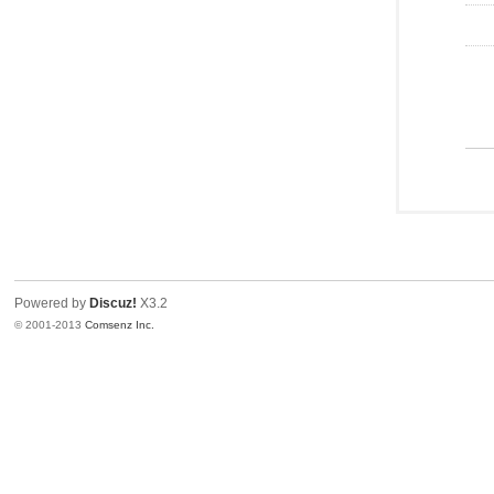
Powered by
Discuz!
X3.2
© 2001-2013
Comsenz Inc.