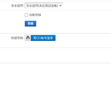
安全提問:
自動登錄
登錄
快捷登錄: