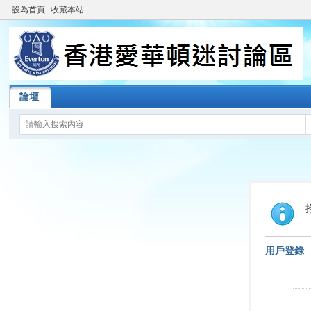
設為首頁
收藏本站
論壇
用戶登錄