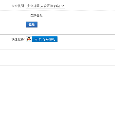
安全提問:
自動登錄
登錄
快捷登錄: