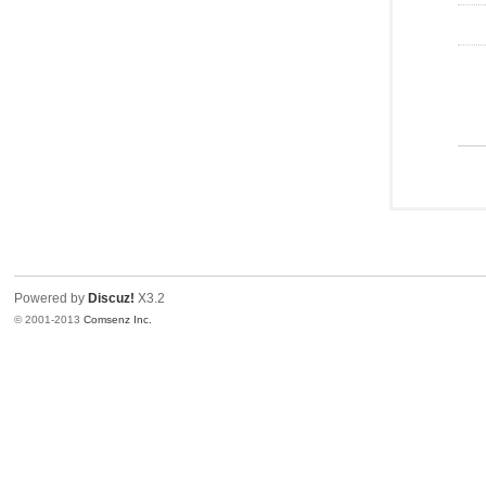
Powered by
Discuz!
X3.2
© 2001-2013
Comsenz Inc.