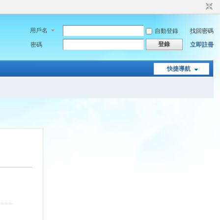
用戶名
自動登錄
找回密碼
登錄
密碼
立即註冊
快捷導航