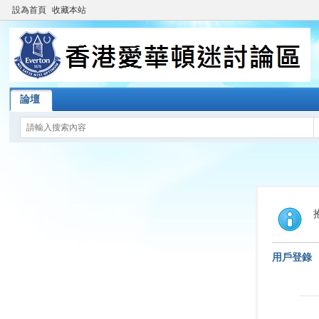
設為首頁
收藏本站
論壇
用戶登錄