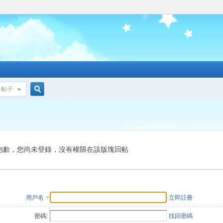
帖子
搜
索
抱歉，您尚未登錄，沒有權限在該版塊回帖
用戶名
立即註冊
密碼:
找回密碼