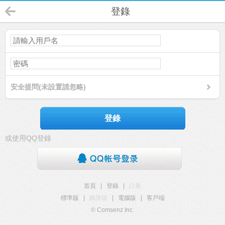
登錄
安全提問(未設置請忽略)
登錄
或使用QQ登錄
首頁
|
登錄
|
註冊
標準版
|
觸屏版
|
電腦版
|
客戶端
© Comsenz Inc.