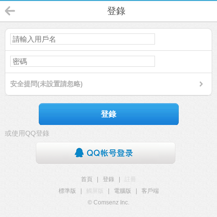
登錄
安全提問(未設置請忽略)
登錄
或使用QQ登錄
首頁
|
登錄
|
註冊
標準版
|
觸屏版
|
電腦版
|
客戶端
© Comsenz Inc.