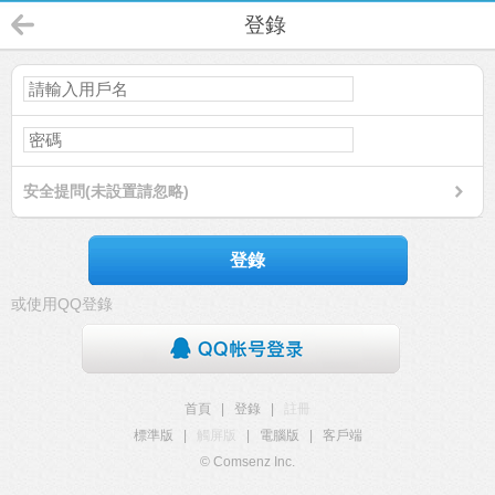
登錄
安全提問(未設置請忽略)
登錄
或使用QQ登錄
首頁
|
登錄
|
註冊
標準版
|
觸屏版
|
電腦版
|
客戶端
© Comsenz Inc.