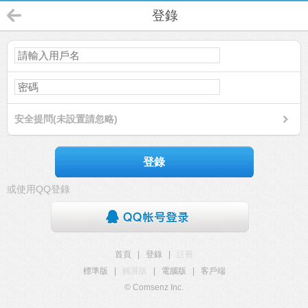
登錄
安全提問(未設置請忽略)
登錄
或使用QQ登錄
首頁
|
登錄
|
註冊
標準版
|
觸屏版
|
電腦版
|
客戶端
© Comsenz Inc.