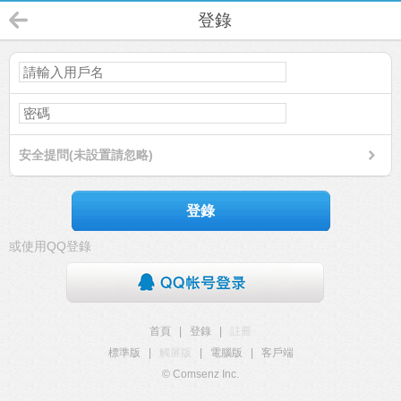
登錄
安全提問(未設置請忽略)
登錄
或使用QQ登錄
首頁
|
登錄
|
註冊
標準版
|
觸屏版
|
電腦版
|
客戶端
© Comsenz Inc.