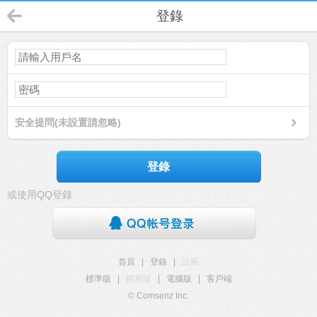
登錄
安全提問(未設置請忽略)
登錄
或使用QQ登錄
首頁
|
登錄
|
註冊
標準版
|
觸屏版
|
電腦版
|
客戶端
© Comsenz Inc.