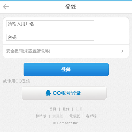
登錄
安全提問(未設置請忽略)
登錄
或使用QQ登錄
首頁
|
登錄
|
註冊
標準版
|
觸屏版
|
電腦版
|
客戶端
© Comsenz Inc.