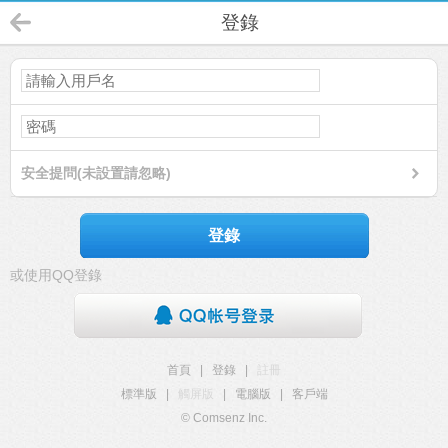
登錄
安全提問(未設置請忽略)
登錄
或使用QQ登錄
首頁
|
登錄
|
註冊
標準版
|
觸屏版
|
電腦版
|
客戶端
© Comsenz Inc.