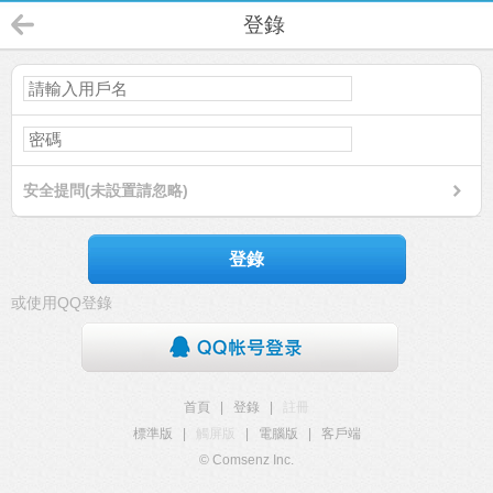
登錄
安全提問(未設置請忽略)
登錄
或使用QQ登錄
首頁
|
登錄
|
註冊
標準版
|
觸屏版
|
電腦版
|
客戶端
© Comsenz Inc.