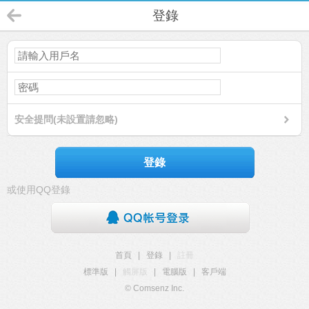
登錄
安全提問(未設置請忽略)
登錄
或使用QQ登錄
首頁
|
登錄
|
註冊
標準版
|
觸屏版
|
電腦版
|
客戶端
© Comsenz Inc.