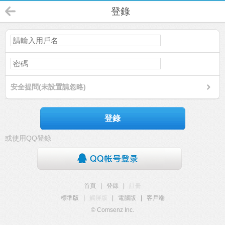
登錄
安全提問(未設置請忽略)
登錄
或使用QQ登錄
首頁
|
登錄
|
註冊
標準版
|
觸屏版
|
電腦版
|
客戶端
© Comsenz Inc.