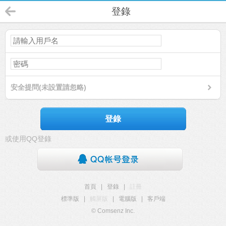
登錄
安全提問(未設置請忽略)
登錄
或使用QQ登錄
首頁
|
登錄
|
註冊
標準版
|
觸屏版
|
電腦版
|
客戶端
© Comsenz Inc.