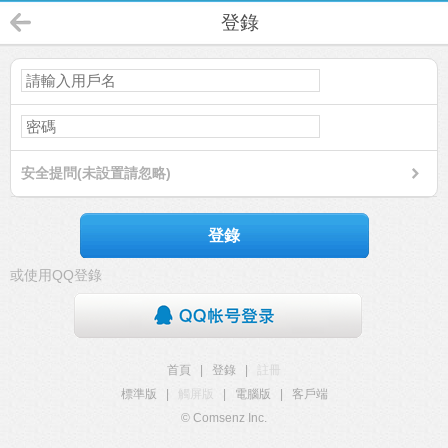
登錄
安全提問(未設置請忽略)
登錄
或使用QQ登錄
首頁
|
登錄
|
註冊
標準版
|
觸屏版
|
電腦版
|
客戶端
© Comsenz Inc.