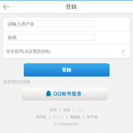
登錄
安全提問(未設置請忽略)
登錄
或使用QQ登錄
首頁
|
登錄
|
註冊
標準版
|
觸屏版
|
電腦版
|
客戶端
© Comsenz Inc.