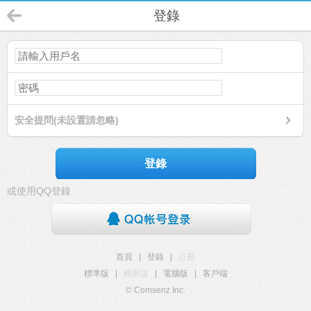
登錄
安全提問(未設置請忽略)
登錄
或使用QQ登錄
首頁
|
登錄
|
註冊
標準版
|
觸屏版
|
電腦版
|
客戶端
© Comsenz Inc.