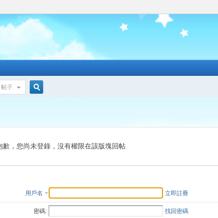
帖子
搜
索
抱歉，您尚未登錄，沒有權限在該版塊回帖
用戶名
立即註冊
密碼:
找回密碼