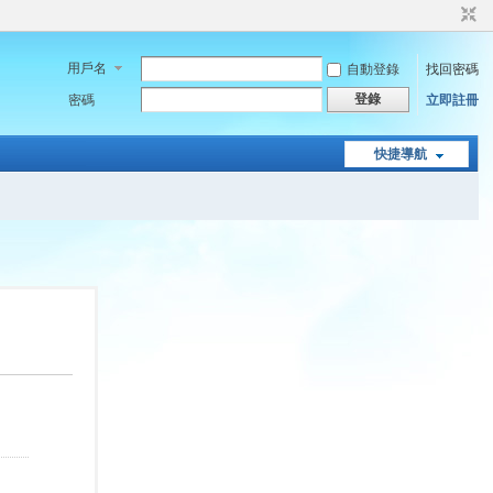
用戶名
自動登錄
找回密碼
登錄
密碼
立即註冊
快捷導航