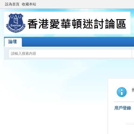
設為首頁
收藏本站
論壇
用戶登錄