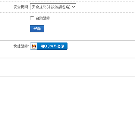
安全提問:
自動登錄
登錄
快捷登錄: