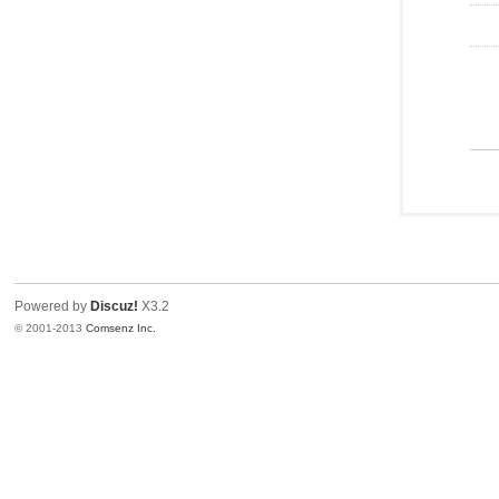
Powered by
Discuz!
X3.2
© 2001-2013
Comsenz Inc.