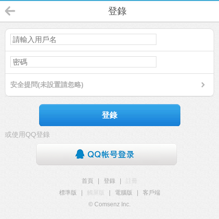
登錄
安全提問(未設置請忽略)
登錄
或使用QQ登錄
首頁
|
登錄
|
註冊
標準版
|
觸屏版
|
電腦版
|
客戶端
© Comsenz Inc.