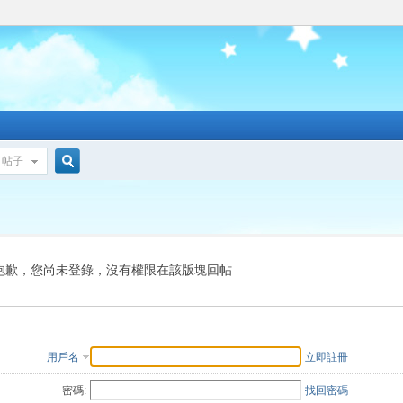
帖子
搜
索
抱歉，您尚未登錄，沒有權限在該版塊回帖
用戶名
立即註冊
密碼:
找回密碼