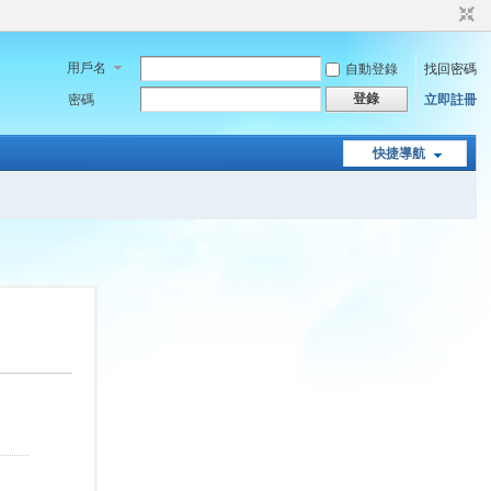
用戶名
自動登錄
找回密碼
登錄
密碼
立即註冊
快捷導航