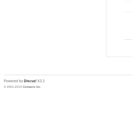
Powered by
Discuz!
X3.2
© 2001-2013
Comsenz Inc.