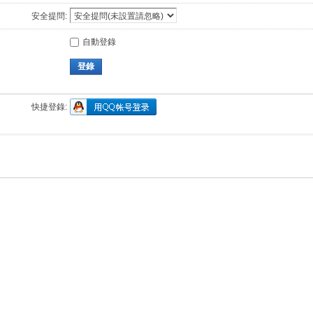
安全提問:
自動登錄
登錄
快捷登錄: