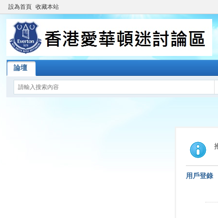
設為首頁
收藏本站
論壇
用戶登錄