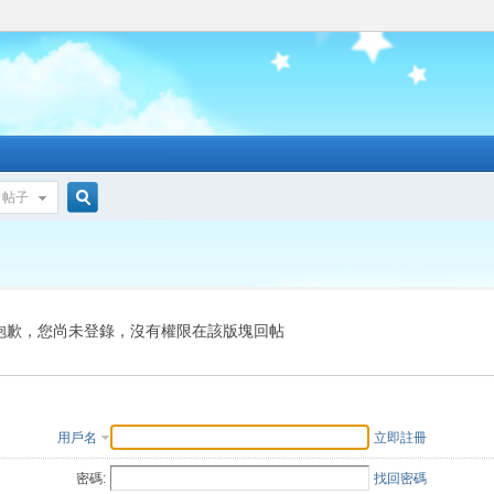
帖子
搜
索
抱歉，您尚未登錄，沒有權限在該版塊回帖
用戶名
立即註冊
密碼:
找回密碼