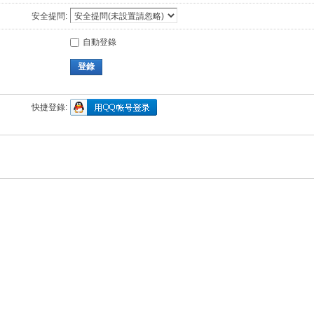
安全提問:
自動登錄
登錄
快捷登錄: