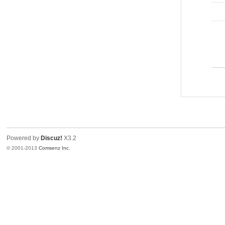
Powered by
Discuz!
X3.2
© 2001-2013
Comsenz Inc.