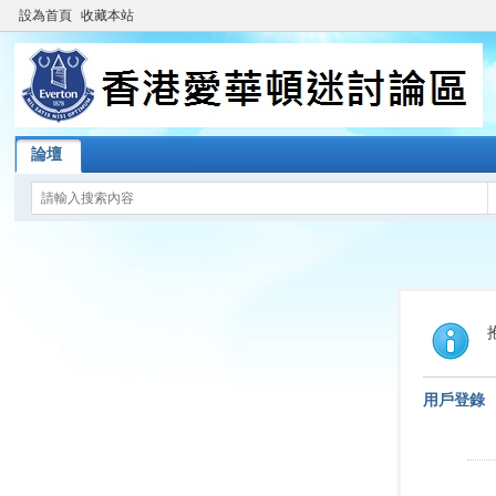
設為首頁
收藏本站
論壇
用戶登錄