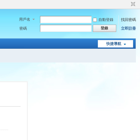
用戶名
自動登錄
找回密碼
登錄
密碼
立即註冊
快捷導航