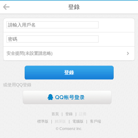
登錄
安全提問(未設置請忽略)
登錄
或使用QQ登錄
首頁
|
登錄
|
註冊
標準版
|
觸屏版
|
電腦版
|
客戶端
© Comsenz Inc.