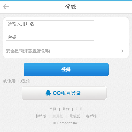
登錄
安全提問(未設置請忽略)
登錄
或使用QQ登錄
首頁
|
登錄
|
註冊
標準版
|
觸屏版
|
電腦版
|
客戶端
© Comsenz Inc.