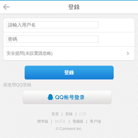
登錄
安全提問(未設置請忽略)
登錄
或使用QQ登錄
首頁
|
登錄
|
註冊
標準版
|
觸屏版
|
電腦版
|
客戶端
© Comsenz Inc.