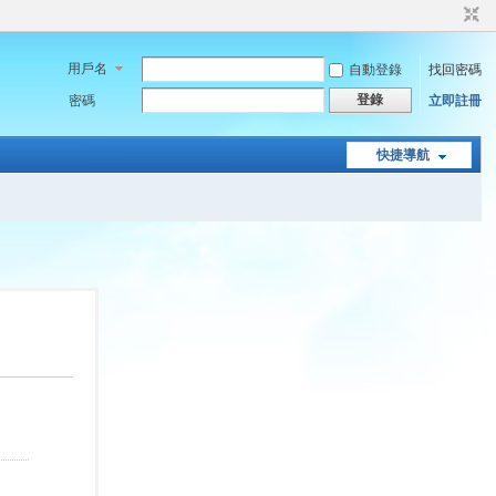
用戶名
自動登錄
找回密碼
登錄
密碼
立即註冊
快捷導航