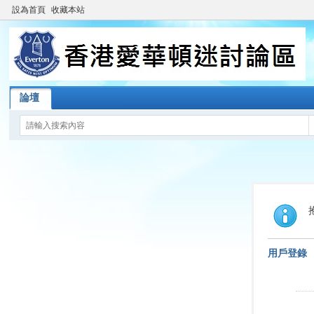
設為首頁
收藏本站
論壇
用戶登錄