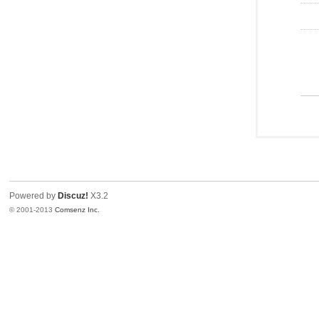
Powered by
Discuz!
X3.2
© 2001-2013
Comsenz Inc.