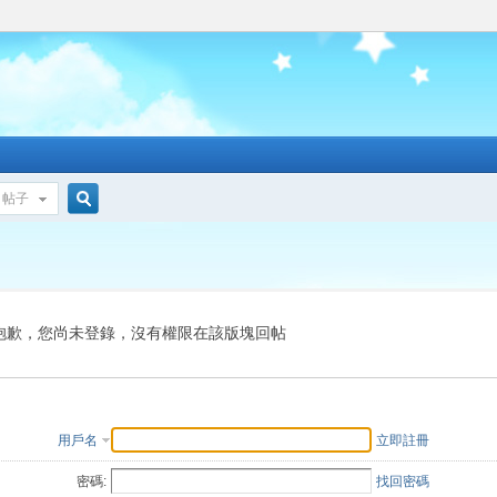
帖子
搜
索
抱歉，您尚未登錄，沒有權限在該版塊回帖
用戶名
立即註冊
密碼:
找回密碼