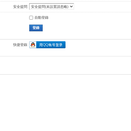
安全提問:
自動登錄
登錄
快捷登錄: