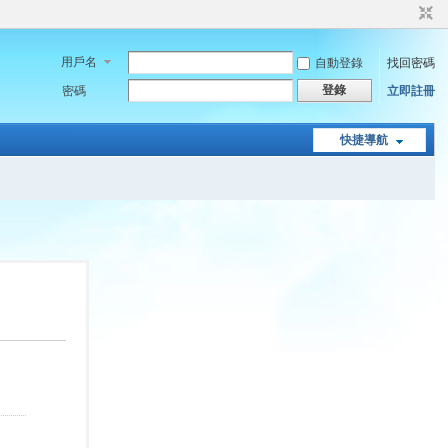
用戶名
自動登錄
找回密碼
登錄
密碼
立即註冊
快捷導航