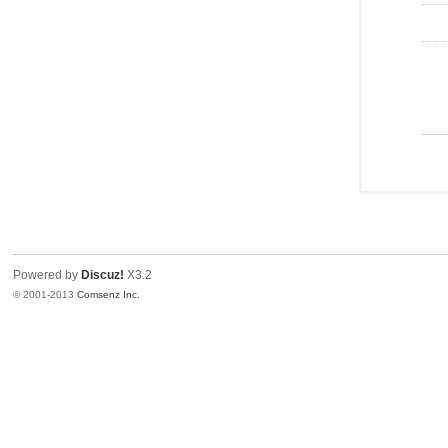
Powered by
Discuz!
X3.2
© 2001-2013
Comsenz Inc.