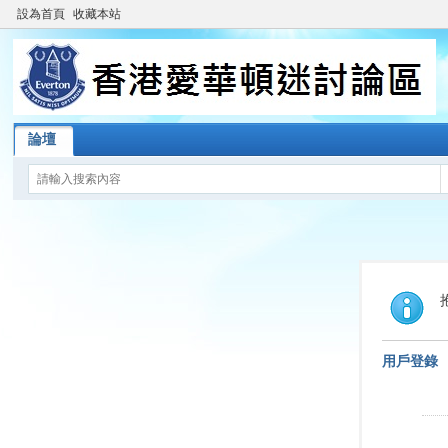
設為首頁
收藏本站
論壇
用戶登錄