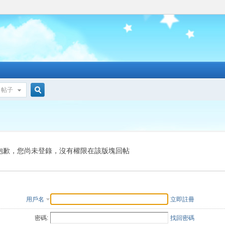
帖子
搜
索
抱歉，您尚未登錄，沒有權限在該版塊回帖
用戶名
立即註冊
密碼:
找回密碼