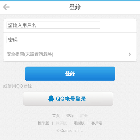
登錄
安全提問(未設置請忽略)
登錄
或使用QQ登錄
首頁
|
登錄
|
註冊
標準版
|
觸屏版
|
電腦版
|
客戶端
© Comsenz Inc.