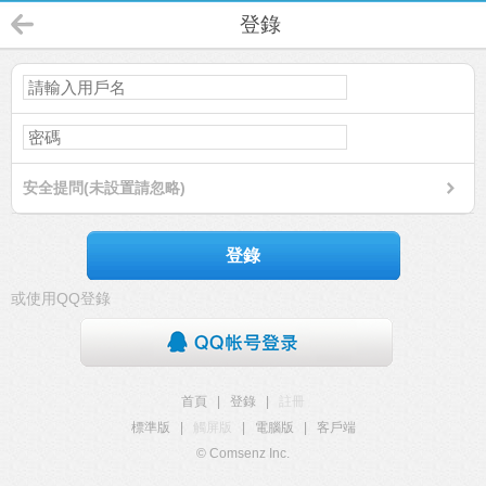
登錄
安全提問(未設置請忽略)
登錄
或使用QQ登錄
首頁
|
登錄
|
註冊
標準版
|
觸屏版
|
電腦版
|
客戶端
© Comsenz Inc.