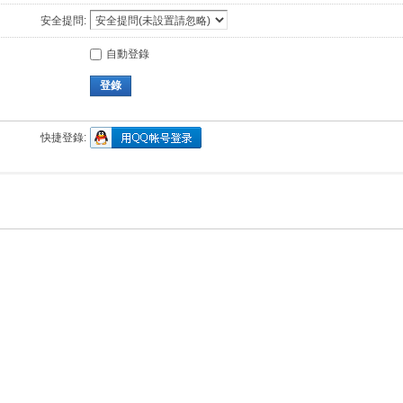
安全提問:
自動登錄
登錄
快捷登錄: