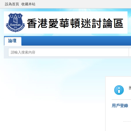
設為首頁
收藏本站
論壇
用戶登錄