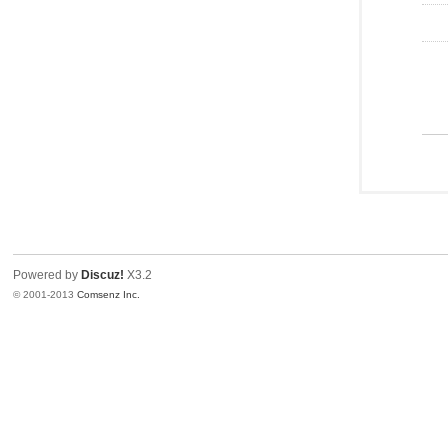
Powered by
Discuz!
X3.2
© 2001-2013
Comsenz Inc.