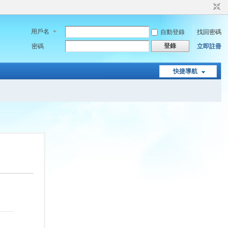
用戶名
自動登錄
找回密碼
登錄
密碼
立即註冊
快捷導航