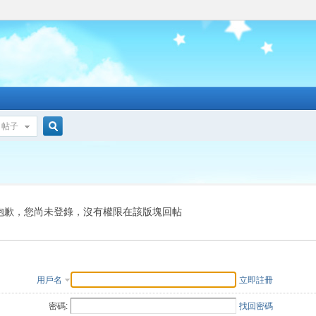
帖子
搜
索
抱歉，您尚未登錄，沒有權限在該版塊回帖
用戶名
立即註冊
密碼:
找回密碼