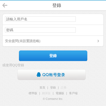
登錄
安全提問(未設置請忽略)
登錄
或使用QQ登錄
首頁
|
登錄
|
註冊
標準版
|
觸屏版
|
電腦版
|
客戶端
© Comsenz Inc.