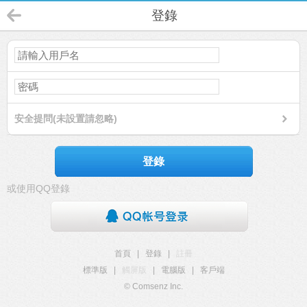
登錄
安全提問(未設置請忽略)
登錄
或使用QQ登錄
首頁
|
登錄
|
註冊
標準版
|
觸屏版
|
電腦版
|
客戶端
© Comsenz Inc.