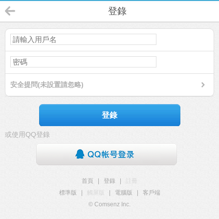
登錄
安全提問(未設置請忽略)
登錄
或使用QQ登錄
首頁
|
登錄
|
註冊
標準版
|
觸屏版
|
電腦版
|
客戶端
© Comsenz Inc.