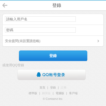
登錄
安全提問(未設置請忽略)
登錄
或使用QQ登錄
首頁
|
登錄
|
註冊
標準版
|
觸屏版
|
電腦版
|
客戶端
© Comsenz Inc.