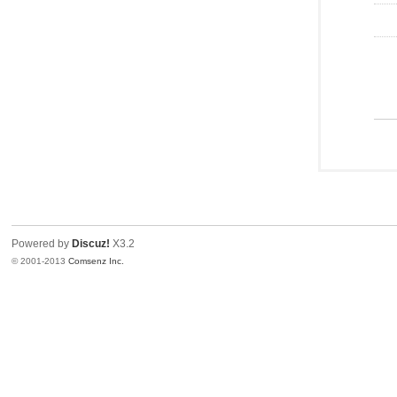
Powered by
Discuz!
X3.2
© 2001-2013
Comsenz Inc.