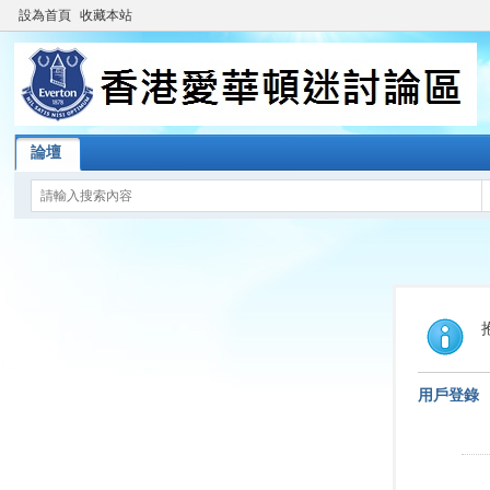
設為首頁
收藏本站
論壇
用戶登錄