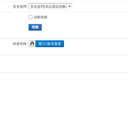
安全提問:
自動登錄
登錄
快捷登錄: