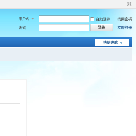
用戶名
自動登錄
找回密碼
登錄
密碼
立即註冊
快捷導航