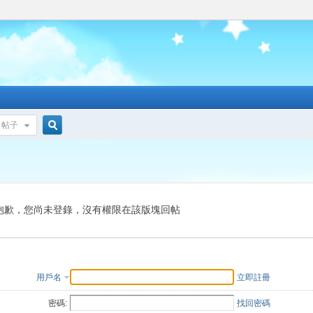
帖子
搜
索
抱歉，您尚未登錄，沒有權限在該版塊回帖
用戶名
立即註冊
密碼:
找回密碼