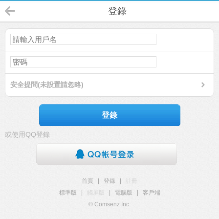
登錄
安全提問(未設置請忽略)
登錄
或使用QQ登錄
首頁
|
登錄
|
註冊
標準版
|
觸屏版
|
電腦版
|
客戶端
© Comsenz Inc.