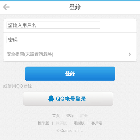
登錄
安全提問(未設置請忽略)
登錄
或使用QQ登錄
首頁
|
登錄
|
註冊
標準版
|
觸屏版
|
電腦版
|
客戶端
© Comsenz Inc.