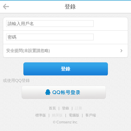
登錄
安全提問(未設置請忽略)
登錄
或使用QQ登錄
首頁
|
登錄
|
註冊
標準版
|
觸屏版
|
電腦版
|
客戶端
© Comsenz Inc.