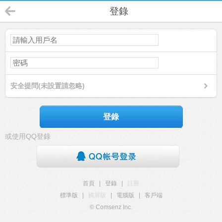
登錄
安全提問(未設置請忽略)
登錄
或使用QQ登錄
首頁
|
登錄
|
註冊
標準版
|
觸屏版
|
電腦版
|
客戶端
© Comsenz Inc.