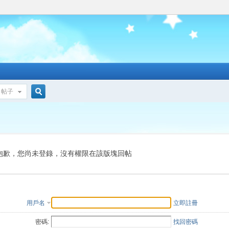
帖子
搜
索
抱歉，您尚未登錄，沒有權限在該版塊回帖
用戶名
立即註冊
密碼:
找回密碼