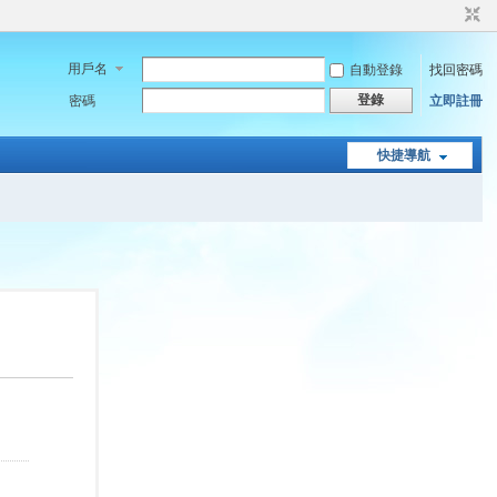
用戶名
自動登錄
找回密碼
登錄
密碼
立即註冊
快捷導航