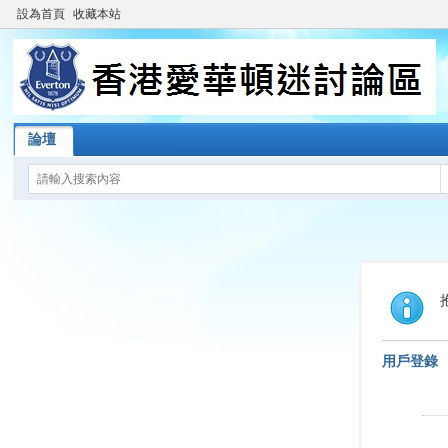
設為首頁
收藏本站
論壇
用戶登錄