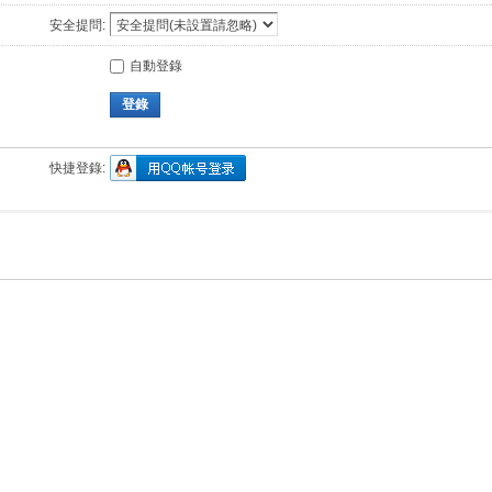
安全提問:
自動登錄
登錄
快捷登錄: