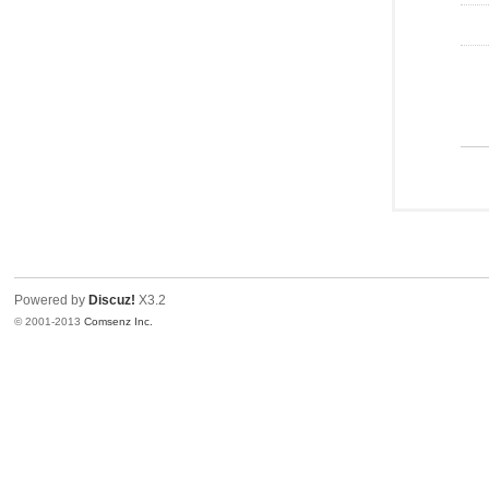
Powered by
Discuz!
X3.2
© 2001-2013
Comsenz Inc.